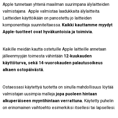
Apple tunnetaan yhtenä maailman suurimpana älylaitteiden
valmistajana. Apple valmistaa laadukkaita älylaitteita.
Laitteiden käyttöikään on panostettu jo laitteiden
komponentteja suunniteltaessa.
Kaikki kauttamme myydyt
Apple-tuotteet ovat hyväkuntoisia ja toimivia.
Kaikille meidän kautta ostetuille Apple laitteille annetaan
jälleenmyyjän toimesta vähintään
12-kuukauden
käyttöturva, sekä 14-vuorokauden palautusoikeus
alkaen ostopäivästä.
Ostaessasi käytettyä tuotetta on sinulla mahdollisuus löytää
valmistajan uusimpia malleja
jopa puoleen hintaan
alkuperäiseen myyntihintaan verrattuna.
Käytetty puhelin
on erinomainen vaihtoehto esimerkiksi itsellesi tai lapsellesi.