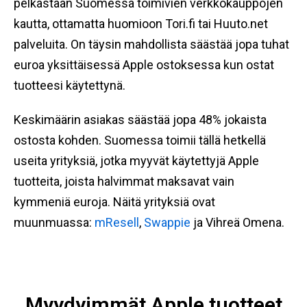
pelkästään Suomessa toimivien verkkokauppojen
kautta, ottamatta huomioon Tori.fi tai Huuto.net
palveluita. On täysin mahdollista säästää jopa tuhat
euroa yksittäisessä Apple ostoksessa kun ostat
tuotteesi käytettynä.
Keskimäärin asiakas säästää jopa 48% jokaista
ostosta kohden. Suomessa toimii tällä hetkellä
useita yrityksiä, jotka myyvät käytettyjä Apple
tuotteita, joista halvimmat maksavat vain
kymmeniä euroja. Näitä yrityksiä ovat
muunmuassa:
mResell
,
Swappie
ja Vihreä Omena.
Myydyimmät Apple tuotteet