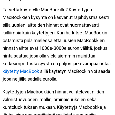
Tarvetta käytetylle MacBookille? Käytettyjen
MacBookkien kysyntä on kasvanut räjähdysmäisesti
sillä uusien laitteiden hinnat ovat huomattavasti
kalliimpia kuin käytettyjen. Kun harkitset MacBookin
ostamista pidä mielessä että uusien MacBookkien
hinnat vaihtelevat 1000e-3000e euron väliltä, joskus
hinta saattaa jopa olla vielä aiemmin mainittua
korkeampi. Tästä syystä on paljon järkevämpää ostaa
käytetty MacBook
sillä käytetyn MacBookin voi saada
jopa neljällä sadalla eurolla.
Käytettyjen Macbookkien hinnat vaihtelevat niiden
valmistusvuoden, mallin, ominaisuuksien sekä
kuntoluokituksen mukaan. Käytettyjä Macbookkeja
löytyy aina ensimmäisistä malleista uusimpiin