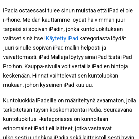
iPadia ostaessasi tulee sinun muistaa että iPad ei ole
iPhone. Meidän kauttamme löydät halvimman juuri
tarpeisiisi sopivan iPadin, jonka kuntoluokituksen
valitset sinä itse!
Käytetty iPad
kategoriasta löydät
juuri sinulle sopivan iPad mallin helposti ja
vaivattomasti. iPad Malleja löytyy aina iPad 5:stä iPad
Pro:hon. Kauppa-sivulla voit vertailla iPadien hintoja
keskenään. Hinnat vaihtelevat sen kuntoluokan
mukaan, johon kyseinen iPad kuuluu.
Kuntoluokkia iPadeille on määriteltynä avaamaton, jolla
tarkoitetaan täysin koskematonta iPadia. Seuraavana
kuntoluokitus -kategoriassa on kunnoltaan
erinomaiset iPadit eli laitteet, jotka vastaavat
ulkoisesti uudehkoa iPadia sekä laitteistollisesti hyvin