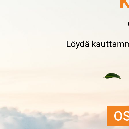
K
Löydä kauttamme
OS