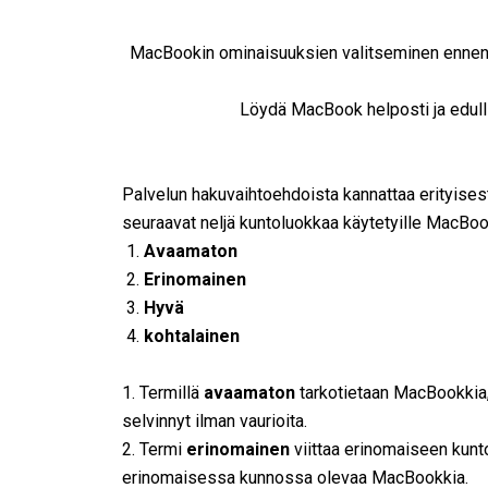
MacBookin ominaisuuksien valitseminen ennen h
Löydä MacBook helposti ja edulli
Palvelun hakuvaihtoehdoista kannattaa erityisesti
seuraavat neljä kuntoluokkaa käytetyille MacBook
Avaamaton
Erinomainen
Hyvä
kohtalainen
1. Termillä
avaamaton
tarkotietaan MacBookkia,
selvinnyt ilman vaurioita.
2. Termi
erinomainen
viittaa erinomaiseen kunt
erinomaisessa kunnossa olevaa MacBookkia.