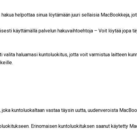
akua helpottaa sinua löytämään juuri sellaisia MacBookkeja, jo
sesti käyttämällä palvelun hakuvaihtoehtoja – Voit löytää jopa 
 valita haluamasi kuntoluokitus, jotta voit varmistua laitteen kun
eille.
 joka kuntoluokaltaan vastaa täysin uutta, uudenveroista MacBo
oluokitukseen. Erinomaisen kuntoluokituksen saanut käytetty Mac