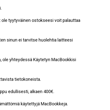
.
ole tyytyväinen ostokseesi voit palauttaa
n sinun ei tarvitse huolehtia laitteesi
en, ole yhteydessä Käytetyn MacBookkisi
avista tietokoneista.
pu edullisesti, alkaen 400€.
ttämättömiä käytettyjä MacBookkeja.