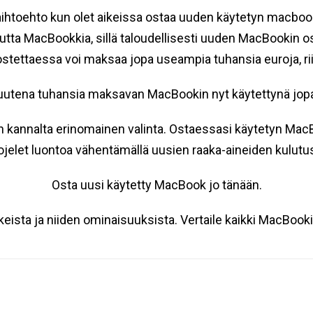
htoehto kun olet aikeissa ostaa uuden käytetyn macbookin
uutta MacBookkia, sillä taloudellisesti uuden MacBookin o
tettaessa voi maksaa jopa useampia tuhansia euroja, ri
tää uutena tuhansia maksavan MacBookin nyt käytettynä j
annalta erinomainen valinta. Ostaessasi käytetyn MacBo
jelet luontoa vähentämällä uusien raaka-aineiden kulutus
Osta uusi käytetty MacBook jo tänään.
keista ja niiden ominaisuuksista. Vertaile kaikki MacBoo