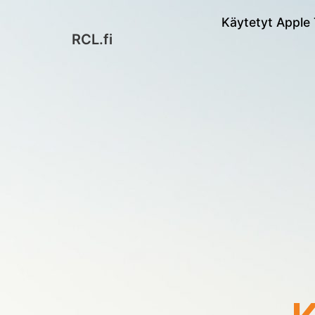
Käytetyt Apple 
RCL.fi
Siirry
suoraan
sisältöön