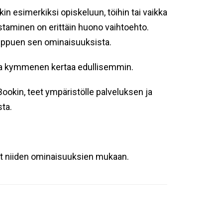
 esimerkiksi opiskeluun, töihin tai vaikka
staminen on erittäin huono vaihtoehto.
ippuen sen ominaisuuksista.
opa kymmenen kertaa edullisemmin.
okin, teet ympäristölle palveluksen ja
ta.
kit niiden ominaisuuksien mukaan.