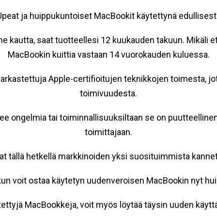
Upeat ja huippukuntoiset MacBookit käytettynä edullisesti
kautta, saat tuotteellesi 12 kuukauden takuun. Mikäli et 
MacBookin kuittia vastaan 14 vuorokauden kuluessa.
rkastettuja Apple-certifioitujen teknikkojen toimesta, jote
toimivuudesta.
e ongelmia tai toiminnallisuuksiltaan se on puutteellin
toimittajaan.
t tällä hetkellä markkinoiden yksi suosituimmista kannett
un voit ostaa käytetyn uudenveroisen MacBookin nyt huip
tettyjä MacBookkeja, voit myös löytää täysin uuden käy