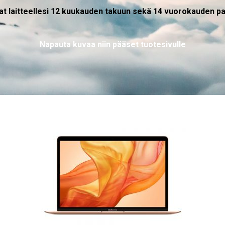
aat laitteellesi 12 kuukauden takuun sekä 14 vuorokauden 
Napauta kuvaa niin pääset tuotesivulle