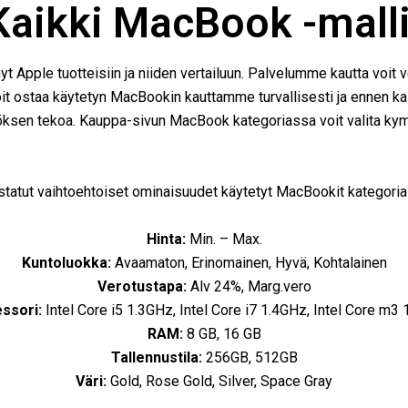
Kaikki MacBook -malli
yt Apple tuotteisiin ja niiden vertailuun. Palvelumme kautta voit ve
it ostaa käytetyn MacBookin kauttamme turvallisesti ja ennen kai
öksen tekoa. Kauppa-sivun MacBook kategoriassa voit valita kymm
statut vaihtoehtoiset ominaisuudet käytetyt MacBookit kategor
Hinta:
Min. – Max.
Kuntoluokka:
Avaamaton, Erinomainen, Hyvä, Kohtalainen
Verotustapa:
Alv 24%, Marg.vero
ssori:
Intel Core i5 1.3GHz, Intel Core i7 1.4GHz, Intel Core m3
RAM:
8 GB, 16 GB
Tallennustila:
256GB, 512GB
Väri:
Gold, Rose Gold, Silver, Space Gray