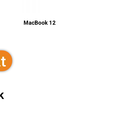
MacBook 12
t
k