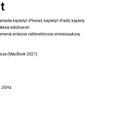
t
rtailla käytetyt iPhonet, käytetyt iPadit, käytety
kkea edullisesti.
eniä erilaisia vaihtoehtoisia ominaisuuksia,
iassa (MacBook 2021):
 1.2GHz