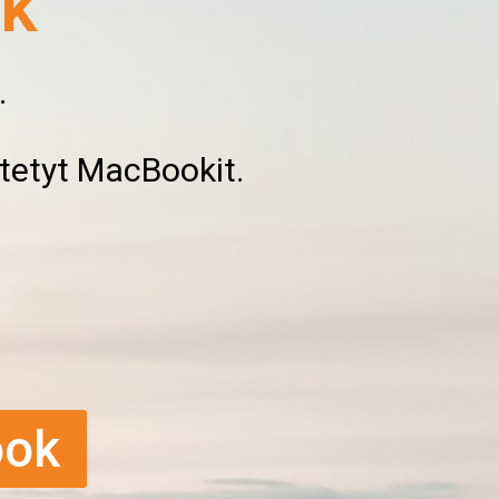
ok
.
tetyt MacBookit.
ook