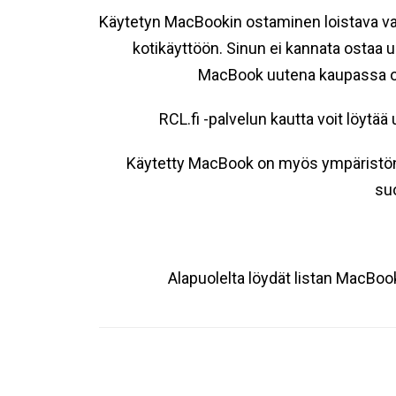
Käytetyn MacBookin ostaminen loistava vai
kotikäyttöön. Sinun ei kannata ostaa 
MacBook uutena kaupassa os
RCL.fi -palvelun kautta voit löy
Käytetty MacBook on myös ympäristön k
suo
Alapuolelta löydät listan MacBoo